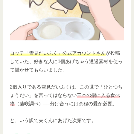
ロッテ「雪見だいふく」公式アカウントさん
が投稿
していた、好きな人に1個あげちゃう透過素材を使っ
て描かせてもらいました。
2個入りである雪見だいふくは、この世で「ひとつち
ょうだい」を言ってはならない
三本の指に入る食べ
物
（藤咲調べ）──分け合うには余程の愛が必要。
と、いう訳で夫くんにあげた次第です。