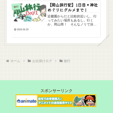
【岡山旅行記】1日目＊神社
旅行
めぐりにグルメまで！
近畿圏からだと比較的近いし、行
ってみたい場所もあるし。行く
か、岡山県！ そんなノリで決ま
った春の慰安旅行先。2泊3日の
2024.04.20
旅、1日目の開幕です。
ホーム
お出掛けログ
旅行
スポンサーリンク