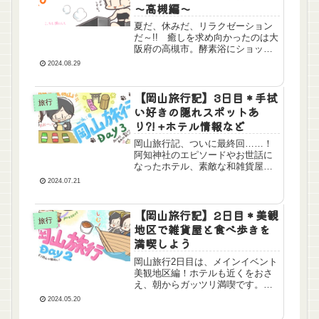
～高槻編～
夏だ、休みだ、リラクゼーション
だ～!! 癒しを求め向かったのは大
阪府の高槻市。酵素浴にショッピ
ングにと楽しみ尽くした2日間の記
2024.08.29
録をお届け。
【岡山旅行記】3日目＊手拭
旅行
い好きの隠れスポットあ
り?! +ホテル情報など
岡山旅行記、ついに最終回……！
阿知神社のエピソードやお世話に
なったホテル、素敵な和雑貨屋さ
ん、岡山銘菓に駅弁まで、ラスト
2024.07.21
も盛りだくさんで駆け抜けます！
【岡山旅行記】2日目＊美観
旅行
地区で雑貨屋と食べ歩きを
満喫しよう
岡山旅行2日目は、メインイベント
美観地区編！ホテルも近くをおさ
え、朝からガッツリ満喫です。美
術館や川下り、他グルメ情報も！
2024.05.20