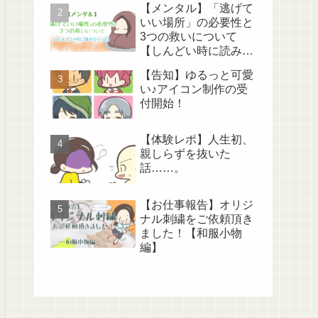
【メンタル】「逃げて
いい場所」の必要性と
3つの救いについて
【しんどい時に読みた
い話】
【告知】ゆるっと可愛
い♪アイコン制作の受
付開始！
【体験レポ】人生初、
親しらずを抜いた
話……。
【お仕事報告】オリジ
ナル刺繍をご依頼頂き
ました！【和服小物
編】