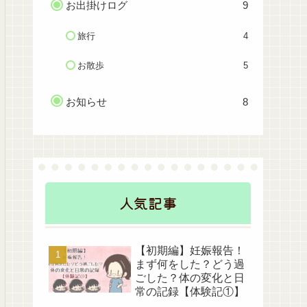
お出掛けログ
9
旅行
4
お散歩
5
お知らせ
8
人気記事
【初期編】妊娠報告！
まず何をした？どう過
ごした？体の変化と日
常の記録【体験記①】