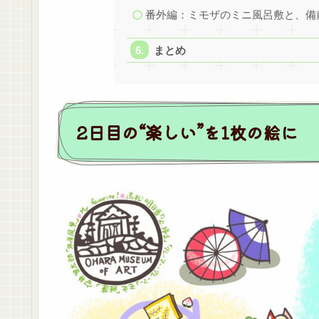
番外編：ミモザのミニ風呂敷と、備
まとめ
2日目の“楽しい”を1枚の絵に