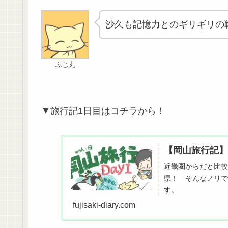
沙久も記憶力とのギリギリの
ふじ丸
▼旅行記1日目はコチラから！
【岡山旅行記】
近畿圏からだと比較
県！ そんなノリで
す。
fujisaki-diary.com