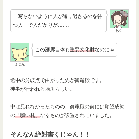
「写らないように人が通り過ぎるのを待
つ人」で人だかりが……。
沙久
この廻廊自体も
重要文化財
なのにゃ
ふじ丸
途中の分岐点で曲がった先が御竈殿です。
神事が行われる場所らしい。
中は見れなかったものの、御竈殿の前には願望成就
の
「願い札」
なるものが設置されていました。
そんなん絶対書くじゃん！！