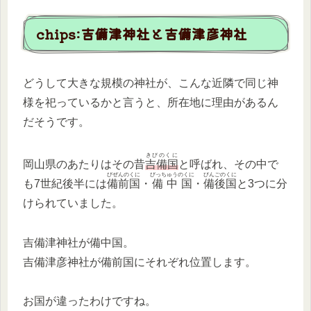
chips:吉備津神社と吉備津彦神社
どうして大きな規模の神社が、こんな近隣で同じ神
様を祀っているかと言うと、所在地に理由があるん
だそうです。
きびのくに
岡山県のあたりはその昔
吉備国
と呼ばれ、その中で
びぜんのくに
びっちゅうのくに
びんごのくに
も7世紀後半には
備前国
・
備中国
・
備後国
と3つに分
けられていました。
吉備津神社が備中国。
吉備津彦神社が備前国にそれぞれ位置します。
お国が違ったわけですね。