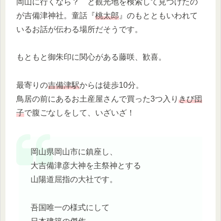
岡山に行くなら？ と観光地を検索して見つけたの
が吉備津神社。童話『
桃太郎
』のもとともいわれて
いるお話が伝わる場所だそうです。
もともと御朱印に関心がある藤咲、歓喜。
最寄りの
吉備津駅
からは徒歩10分。
鳥居の前にあるお土産屋さんで買った3つ入り
きび団
子
で腹ごなしをして、いざいざ！
岡山県岡山市に鎮座し、
大吉備津彦大神を主祭神とする
山陽道屈指の大社です。
吾国唯一の様式にして