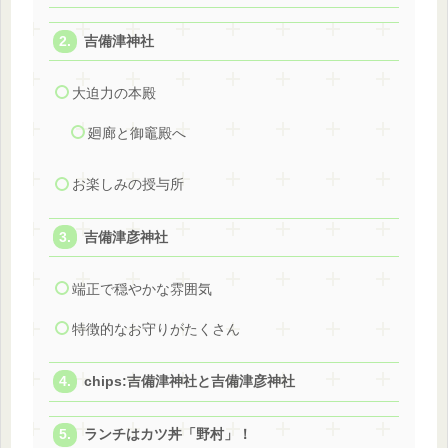
吉備津神社
大迫力の本殿
廻廊と御竈殿へ
お楽しみの授与所
吉備津彦神社
端正で穏やかな雰囲気
特徴的なお守りがたくさん
chips:吉備津神社と吉備津彦神社
ランチはカツ丼「野村」！