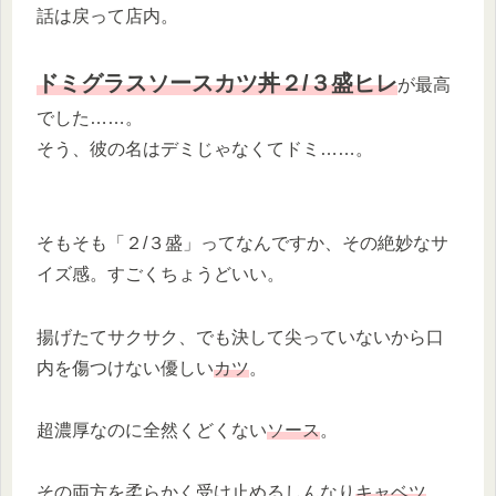
話は戻って店内。
ドミグラスソースカツ丼２/３盛ヒレ
が最高
でした……。
そう、彼の名はデミじゃなくてドミ……。
そもそも「２/３盛」ってなんですか、その絶妙なサ
イズ感。すごくちょうどいい。
揚げたてサクサク、でも決して尖っていないから口
内を傷つけない優しい
カツ
。
超濃厚なのに全然くどくない
ソース
。
その両方を柔らかく受け止めるしんなり
キャベツ
。