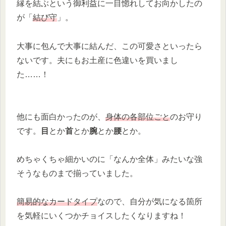
縁を結ぶという御利益に一目惚れしてお向かしたの
が「
結び守
」。
大事に包んで大事に結んだ、この可愛さといったら
ないです。夫にもお土産に色違いを買いまし
た……！
他にも面白かったのが、
身体の各部位ごと
のお守り
です。
目
とか
首
とか
腕
とか
腰
とか。
めちゃくちゃ細かいのに「なんか全体」みたいな強
そうなものまで揃っていました。
簡易的なカードタイプ
なので、自分が気になる箇所
を気軽にいくつかチョイスしたくなりますね！