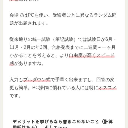
会場ではPCを使い、受験者ごとに異なるランダム問
題が出題されます。
従来通りの統一試験（筆記試験）では試験日が6月・
11月・2月の年3回、合格発表までに二週間～一ヶ月
かかることを考えると、より
自由度が高くスピード
感
がありますね。
入力も
プルダウン式
で手早く出来ますし、回答の変
更も簡単。PC操作に慣れている人には特に
オススメ
です。
デメリットを挙げるなら書きこめないこと（計算
用紙はある）、そして……