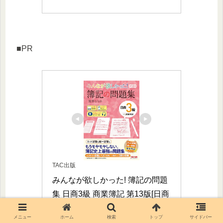
■PR
TAC出版
みんなが欲しかった! 簿記の問題
集 日商3級 商業簿記 第13版[日商
簿記 ネット試験 統一試験 完全対
メニュー
ホーム
検索
トップ
サイドバー
応](TAC出版) (みんなが欲しかっ