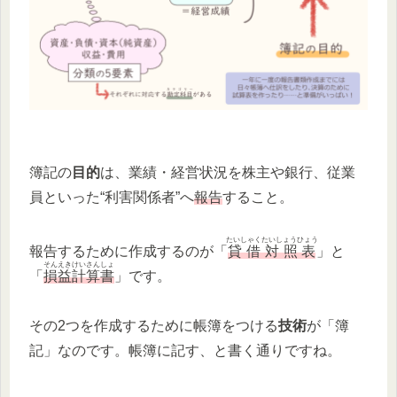
簿記の
目的
は、業績・経営状況を株主や銀行、従業
員といった“利害関係者”へ
報告
すること。
たいしゃくたいしょうひょう
報告するために作成するのが「
貸借対照表
」と
そんえきけいさんしょ
「
損益計算書
」です。
その2つを作成するために帳簿をつける
技術
が「簿
記」なのです。帳簿に記す、と書く通りですね。