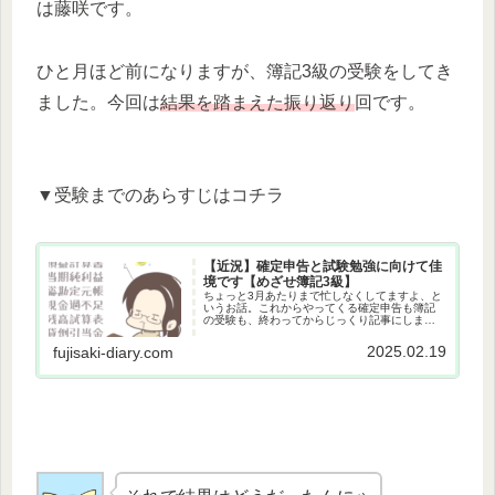
は藤咲です。
ひと月ほど前になりますが、簿記3級の受験をしてき
ました。今回は
結果を踏まえた振り返り
回です。
▼受験までのあらすじはコチラ
【近況】確定申告と試験勉強に向けて佳
境です【めざせ簿記3級】
ちょっと3月あたりまで忙しなくしてますよ、と
いうお話。これからやってくる確定申告も簿記
の受験も、終わってからじっくり記事にしま
す。
2025.02.19
fujisaki-diary.com