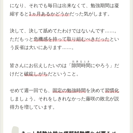
になり、それでも毎日は出来なくて、勉強期間は凝
縮すると
1ヵ月あるかどうか
だった気がします。
決して、決して舐めてたわけではないんです……。
ただもっと
危機感を持って取り組むべきだった
とい
う反省は大いにあります……。
出来るとき
皆さんにお伝えしたいのは「
隙間時間
にやろう」だ
けだと
破綻しがち
だということ。
せめて週一回でも、
固定の勉強時間
を決めて
習慣化
しましょう。それをしきれなかった藤咲の敗北が説
得力を増しています。